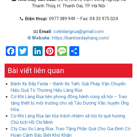
Thanh Thùy, H. Thanh Oai, TP. Hà Nội
📞
Điện thoại:
0977.389.949 – Fax: 04 33 975 024
📧
Email:
cokhilangrua@gmail.com
🌐
Website:
https://banhxedayhang.com/
Facebook
Twitter
LinkedIn
Pinterest
Message
Share
Bài viết liên quan
Bánh Xe Đẩy Feida – Bánh Xe TaKi: Giải Pháp Vận Chuyển
Hiệu Quả Từ Thương Hiệu Làng Rùa
Cơ Khí Làng Rùa tiên phong đồng hành cùng xã hội – Trao
tặng thiết bị môi trường cho xã Tảo Dương Văn, huyện Ứng
Hòa
Cơ Khí Làng Rùa lan tỏa trách nhiệm xã hội từ quê hương
Chủ tịch Hồ Chí Minh
Cty Cao Su Làng Rùa: Trao Tặng Phần Quà Cho Gia Đình Có
Hoàn Cảnh Đặc Biệt Khó Khăn