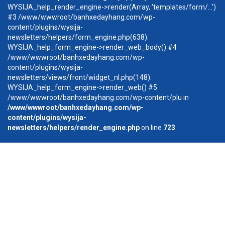
WYSIJA_help_render_engine->render(Array, 'templates/form/...')
#3 /www/wwwroot/banhxedayhang.com/wp-
content/plugins/wysija-
newsletters/helpers/form_engine.php(638):
WYSIJA_help_form_engine->render_web_body() #4
/www/wwwroot/banhxedayhang.com/wp-
content/plugins/wysija-
newsletters/views/front/widget_nl.php(148):
WYSIJA_help_form_engine->render_web() #5
/www/wwwroot/banhxedayhang.com/wp-content/plu in
/www/wwwroot/banhxedayhang.com/wp-
content/plugins/wysija-
newsletters/helpers/render_engine.php
on line
723