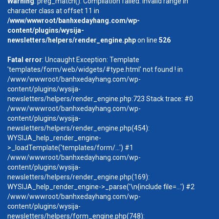
Warning
: preg_match(): Compilation failed: invalid range in
character class at offset 11 in
/www/wwwroot/banhxedayhang.com/wp-
content/plugins/wysija-
newsletters/helpers/render_engine.php
on line
526
Fatal error
: Uncaught Exception: Template
'templates/form/web/widgets/#type.html' not found ! in
/www/wwwroot/banhxedayhang.com/wp-
content/plugins/wysija-
newsletters/helpers/render_engine.php:723 Stack trace: #0
/www/wwwroot/banhxedayhang.com/wp-
content/plugins/wysija-
newsletters/helpers/render_engine.php(454):
WYSIJA_help_render_engine-
>_loadTemplate('templates/form/...') #1
/www/wwwroot/banhxedayhang.com/wp-
content/plugins/wysija-
newsletters/helpers/render_engine.php(169):
WYSIJA_help_render_engine->_parse('\n{include file=...') #2
/www/wwwroot/banhxedayhang.com/wp-
content/plugins/wysija-
newsletters/helpers/form_engine.php(748):