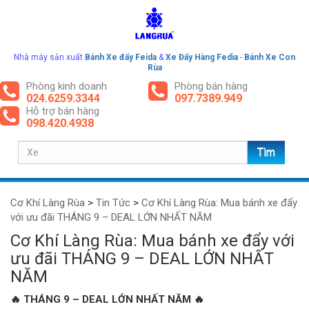
Nhà máy sản xuất
Bánh Xe đẩy Feida
&
Xe Đẩy Hàng Fedia
-
Bánh Xe Con
Rùa
Phòng kinh doanh
Phòng bán hàng
024.6259.3344
097.7389.949
Hỗ trợ bán hàng
098.420.4938
Cơ Khí Làng Rùa
>
Tin Tức
>
Cơ Khí Làng Rùa: Mua bánh xe đẩy
với ưu đãi THÁNG 9 – DEAL LỚN NHẤT NĂM
Cơ Khí Làng Rùa: Mua bánh xe đẩy với
ưu đãi THÁNG 9 – DEAL LỚN NHẤT
NĂM
🔥 THÁNG 9 – DEAL LỚN NHẤT NĂM 🔥