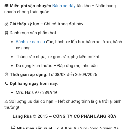
🚚
Miễn phí vận chuyển
Bánh xe đẩy
tận kho – Nhận hàng
nhanh chóng toàn quốc
💰
Giá thấp kỷ lục
– Chỉ có trong đợt này
🛒 Danh mục sản phẩm hot:
Bánh xe cao su
đúc, bánh xe lốp hơi, bánh xe lò xo, bánh
xe gang
Thùng rác nhựa, xe gom rác, phụ kiện cơ khí
Đa dạng kích thước – Đáp ứng mọi nhu cầu
⏰
Thời gian áp dụng:
Từ 08/08 đến 30/09/2025
📞
Đặt hàng ngay hôm nay:
Mrs. Hà: 0977.389.949
⚠ Số lượng ưu đãi có hạn – Hết chương trình là giá trở lại bình
thường!
Làng Rùa © 2015 – CÔNG TY CỔ PHẦN LÀNG RÙA
🏭
Nhà máy sản xuất:
Lô 8, Khu A, Cụm Công Nghiệp Xã