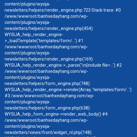
content/plugins/wysija-
newsletters/helpers/render_engine.php:723 Stack trace: #0
/www/wwwroot/banhxedayhang.com/wp-
content/plugins/wysija-
newsletters/helpers/render_engine.php(454):
WYSIJA_help_render_engine-
>_loadTemplate('templates/form/...') #1
/www/wwwroot/banhxedayhang.com/wp-
content/plugins/wysija-
newsletters/helpers/render_engine.php(169):
WYSIJA_help_render_engine->_parse('\n{include file=...') #2
/www/wwwroot/banhxedayhang.com/wp-
content/plugins/wysija-
newsletters/helpers/form_engine.php(748):
WYSIJA_help_render_engine->render(Array, 'templates/form/...')
#3 /www/wwwroot/banhxedayhang.com/wp-
content/plugins/wysija-
newsletters/helpers/form_engine.php(638):
WYSIJA_help_form_engine->render_web_body() #4
/www/wwwroot/banhxedayhang.com/wp-
content/plugins/wysija-
newsletters/views/front/widget_nl.php(148):