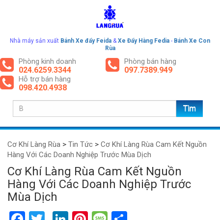
Nhà máy sản xuất
Bánh Xe đẩy Feida
&
Xe Đẩy Hàng Fedia
-
Bánh Xe Con
Rùa
Phòng kinh doanh
Phòng bán hàng
024.6259.3344
097.7389.949
Hỗ trợ bán hàng
098.420.4938
Cơ Khí Làng Rùa
>
Tin Tức
>
Cơ Khí Làng Rùa Cam Kết Nguồn
Hàng Với Các Doanh Nghiệp Trước Mùa Dịch
Cơ Khí Làng Rùa Cam Kết Nguồn
Hàng Với Các Doanh Nghiệp Trước
Mùa Dịch
Facebook
Twitter
LinkedIn
Pinterest
Message
Share