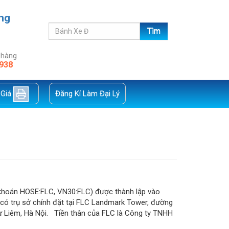
ng
 hàng
938
 Giá
Đăng Kí Làm Đại Lý
khoán HOSE:FLC, VN30:FLC) được thành lập vào
có trụ sở chính đặt tại FLC Landmark Tower, đường
 Liêm, Hà Nội. Tiền thân của FLC là Công ty TNHH