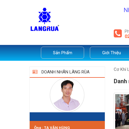
N
Ph
0
Sản Phẩm
Giới Thiệu
Cơ Khí 
DOANH NHÂN LÀNG RÙA
Danh
Ông : TẠ VĂN HÙNG