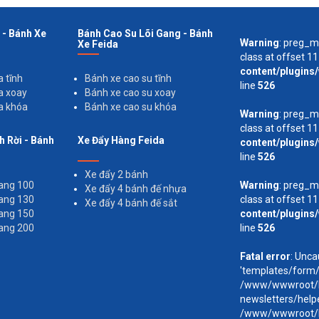
 - Bánh Xe
Bánh Cao Su Lõi Gang - Bánh
Warning
: preg_ma
Xe Feida
class at offset 11
content/plugins
 tĩnh
Bánh xe cao su tĩnh
line
526
a xoay
Bánh xe cao su xoay
a khóa
Bánh xe cao su khóa
Warning
: preg_ma
class at offset 11
h Rời - Bánh
Xe Đẩy Hàng Feida
content/plugins
line
526
Xe đẩy 2 bánh
gang 100
Warning
: preg_ma
Xe đẩy 4 bánh đế nhựa
gang 130
class at offset 11
Xe đẩy 4 bánh đế sắt
gang 150
content/plugins
gang 200
line
526
Fatal error
: Unca
'templates/form/
/www/wwwroot/ba
newsletters/help
/www/wwwroot/ba