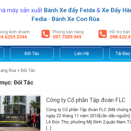
hà máy sản xuất
Bánh Xe đẩy Feida
&
Xe Đẩy Hà
Fedia
-
Bánh Xe Con Rùa
òng kinh doanh
Phòng bán hàng
Hỗ trợ bán
24.6259.3344
097.7389.949
098.420.4
Đối Tác
Liên Hệ
Tải Báo
Làng Rùa
>
Đối Tác
 mục:
Đối Tác
Công ty Cổ phần Tập đoàn FLC
Công ty Cổ phần Tập đoàn FLC (Mã chứng 
ngày 22 tháng 11 năm 2010[cần dẫn nguồn] 
Lê Đức Thọ, phường Mỹ Đình 2,quận Nam Từ
[…]