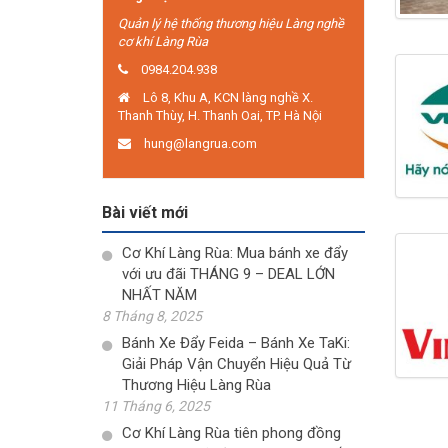
Quản lý hệ thống thương hiệu Làng nghề
cơ khí Làng Rùa
0984.204.938
Lô 8, Khu A, KCN làng nghề X.
Thanh Thùy, H. Thanh Oai, TP. Hà Nội
hung@langrua.com
Bài viết mới
Cơ Khí Làng Rùa: Mua bánh xe đẩy
với ưu đãi THÁNG 9 – DEAL LỚN
NHẤT NĂM
8 Tháng 8, 2025
Bánh Xe Đẩy Feida – Bánh Xe TaKi:
Giải Pháp Vận Chuyển Hiệu Quả Từ
Thương Hiệu Làng Rùa
11 Tháng 6, 2025
Cơ Khí Làng Rùa tiên phong đồng